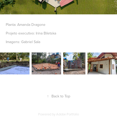
Planta: Amanda Dragone
Projeto executivo: Irina Biletska
Imagens: Gabriel Sala
↑
Back to Top
Powered by
Adobe Portfolio